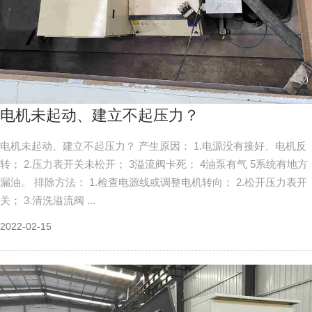
电机未起动、建立不起压力？
电机未起动、建立不起压力？ 产生原因： 1.电源没有接好、电机反
转； 2.压力表开关未松开； 3溢流阀卡死； 4油泵有气 5系统有地方
漏油。 排除方法： 1.检查电源线或调整电机转向； 2.松开压力表开
关； 3.清洗溢流阀 ...
2022-02-15